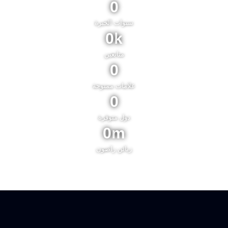
0
سنوات الخبرة
0
k
متابعين
0
علامات ممنوحة
0
دول متوفرة
0
m
زبائن راضون