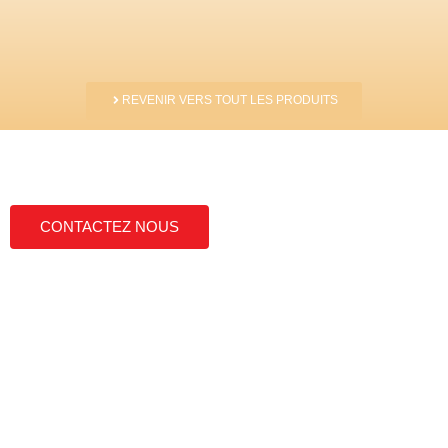
REVENIR VERS TOUT LES PRODUITS
N'hésitez pas à nous contacter
Nous ne cessons de développer nos produits, et notre gamme ne
cesse de croître. Vous découvrirez bientôt nos nouveautés.
CONTACTEZ NOUS