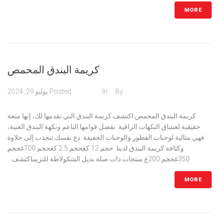
MORE
كريمة البندق المحمص
admin
By
In
كريمات
Posted
يوليو 29, 2024
كريمة البندق المحمص اكتشف كريمة البندق التي نقدمها لك، إنها متعة
حقيقية لعشاق النكهات الراقية. بفضل قوامها الناعم ونكهة البندق الغنية،
فهي مثالية لوجبات الفطور والوجبات الخفيفة. دع نفسك تنجذب إلى حلاوة
وكثافة كريمة البندق لدينا. حجم 12 كغحجم 2.5 كغحجم 700غحجم
350غحجم 200غ منتجات ذات صلة بديل الشكولاطة للتزييناكتشف...
MORE