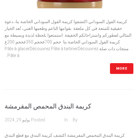
كريمة الفول السوداني اكتشفوا كريمة الفول السوداني الخاصة بنا، دعوة
حقيقية للمتعة في كل ملعقة. بقوامها الناعم وطعمها الغني، تُعد الخيار
المثالي لفطوركم واستراحاتكم الخفيفة. استمتعوا بلحظة لذيذة وبسيطة مع
كريمة الفول السوداني الخاصة بنا. حجم 700غحجم 350غحجم 200غ
منتجات ذات صلة Pâte à glacerDécouvrez Pâte à tartinerDécouvrez
Pâte à...
MORE
كريمة البندق المحمص المقرمشة
admin
By
In
كريمات
Posted
يوليو 29, 2024
كريمة البندق المحمص المقرمشة اكتشف كريمة البندق مع قطع البندق