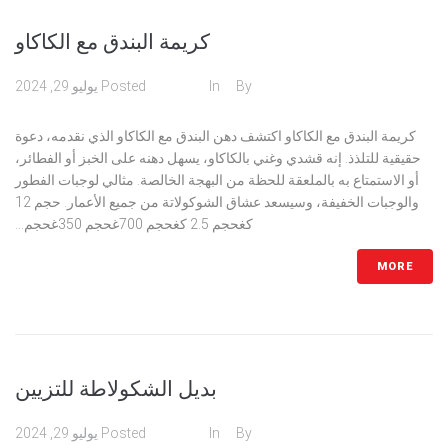
كريمة البندق مع الكاكاو
admin
By
In
كريمات
Posted
يوليو 29, 2024
كريمة البندق مع الكاكاو اكتشف دهن البندق مع الكاكاو الذي نقدمه، دعوة
حقيقية للتلذذ. إنه قشدي وغني بالكاكاو، يسهل دهنه على الخبز أو الفطائر،
أو الاستمتاع به بالملعقة للحظة من البهجة الخالصة. مثالي لوجبات الفطور
والوجبات الخفيفة، وسيسعد عشاق الشوكولاتة من جميع الأعمار. حجم 12
كغحجم 2.5 كغحجم 700غحجم 350غحجم...
MORE
بديل الشكولاطة للتزيين
admin
By
In
كريمات
Posted
يوليو 29, 2024