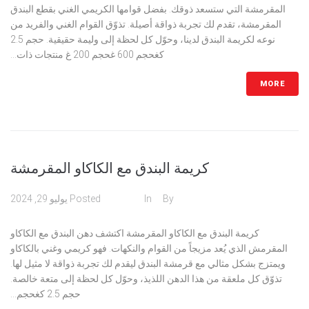
المقرمشة التي ستسعد ذوقك. بفضل قوامها الكريمي الغني بقطع البندق
المقرمشة، تقدم لك تجربة ذواقة أصيلة. تذوّق القوام الغني والفريد من
نوعه لكريمة البندق لدينا، وحوّل كل لحظة إلى وليمة حقيقية. حجم 2.5
كغحجم 600 غحجم 200 غ منتجات ذات...
MORE
كريمة البندق مع الكاكاو المقرمشة
admin
By
In
كريمات
Posted
يوليو 29, 2024
كريمة البندق مع الكاكاو المقرمشة اكتشف دهن البندق مع الكاكاو
المقرمش الذي يُعد مزيجاً من القوام والنكهات. فهو كريمي وغني بالكاكاو
ويمتزج بشكل مثالي مع قرمشة البندق ليقدم لك تجربة ذواقة لا مثيل لها.
تذوّق كل ملعقة من هذا الدهن اللذيذ، وحوّل كل لحظة إلى متعة خالصة.
حجم 2.5 كغحجم...