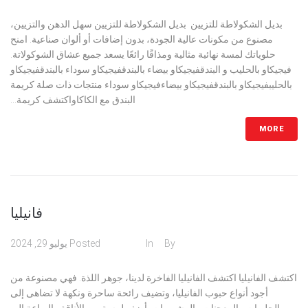
بديل الشكولاطة للتزيين بديل الشكولاطة للتزيين سهل الدهن والتزيين،
مصنوع من مكونات عالية الجودة، بدون إضافات أو ألوان صناعية. امنح
حلوياتك لمسة نهائية مثالية ومذاقًا رائعًا يسعد جميع عشاق الشوكولاتة.
فيجيكاو بالحليب و البندقفيجيكاو بيضاء بالبندقفيجيكاو سوداء بالبندقفيجيكاو
بالحليبفيجيكاو بالبندقفيجيكاو بيضاءفيجيكاو سوداء منتجات ذات صلة كريمة
البندق مع الكاكاواكتشف كريمة...
MORE
فانيليا
admin
By
In
مسحوق
Posted
يوليو 29, 2024
اكتشف الفانيليا اكتشف الفانيليا الفاخرة لدينا، جوهر اللذة. فهي مصنوعة من
أجود أنواع حبوب الفانيليا، وتضيف رائحة ساحرة ونكهة لا تضاهى إلى