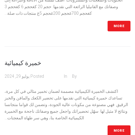
الحلويات والمعجنات والمشروبات. أضف لمسة من الأناقة والبراعة إلى
وصفاتك مع الفانيليا الرائعة التي نقدمها. حجم 20 كغحجم 6 كغحجم 3
كغحجم 700غحجم 200غحجم 5غ منتجات ذات صلة...
MORE
خميرة كيميائية
admin
By
In
مسحوق
Posted
يوليو 29, 2024
اكتشف الخميرة الكيميائية مصممة لضمان تخمير مثالي في كل مرة،
تساعدك خميرة كيميائية التي نقدمها على تحضير الكعك والمافن والخبز
الرقيق. فهي مصنوعة من مكونات عالية الجودة، وتضمن لك قواما متجانسا
ونتائج لا مثيل لها. سهّل تحضيراتك واجعل جميع وصفاتك ناجحة مع الخميرة
الكيميائية الخاصة بنا، وهي سر طهاة المعجنات...
MORE