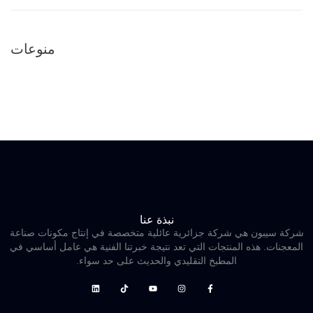
منوعات
تسجيل الدخول
خلاصات Feed الإدخالات
خلاصة التعليقات
WordPress.org
نبذة عنا
شركة سيبون هي شركة جزائرية عائلية متخصصة في إنتاج مكونات صناعة
المعجنات. هذه المنتجات التي تعد نتيجة خبرتنا الفنية هي عامل أساسي في
المطبخ التقليدي والحديث على حد سواء.