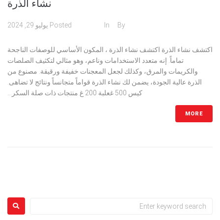
نشاء الذرة
admin
By
In
مسحوق
Posted
يوليو 29, 2024
اكتشف نشاء الذرة اكتشف نشاء الذرة ، المكون الأساسي للوصفات الناجحة
تماماً. إنه متعدد الاستخدامات وناعم، وهو مثالي لتكثيف الصلصات
والكريمات والمرق، وكذلك لجعل المعجنات خفيفة ورقيقة. مصنوع من
الذرة عالية الجودة، يضمن لك نشاء الذرة قواماً متجانساً ونتائج لا تضاهى.
كيس 500 غعلبة 200 غ منتجات ذات صلة السكر...
MORE
Older Posts