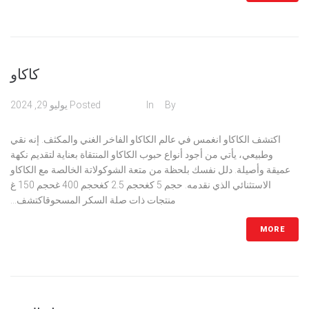
كاكاو
admin
By
In
مسحوق
Posted
يوليو 29, 2024
اكتشف الكاكاو انغمس في عالم الكاكاو الفاخر الغني والمكثف. إنه نقي
وطبيعي، يأتي من أجود أنواع حبوب الكاكاو المنتقاة بعناية لتقديم نكهة
عميقة وأصيلة. دلل نفسك بلحظة من متعة الشوكولاتة الخالصة مع الكاكاو
الاستثنائي الذي نقدمه. حجم 5 كغحجم 2.5 كغحجم 400 غحجم 150 غ
منتجات ذات صلة السكر المسحوقاكتشف...
MORE