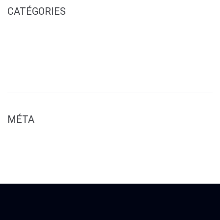
CATÉGORIES
Pates
Poudre
Traditionnel
MÉTA
Connexion
Flux des publications
Flux des commentaires
Site de WordPress-FR