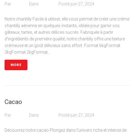
Par
admin
Dans
Poudre
Posté
juin 27, 2024
Notre chantilly Facile à utiliser, elle vous permet de créer une crème
chantilly aérienne en quelques instants, idéale pour garnir vos
gâteaux, tartes, et autres délices sucrés. Fabriquée à partir
d'ingrédients de première qualité, notre chantilly offre une texture
crémeuse et un goût délicieux sans effort. Format 6kgFormat
3kgFormat 2kgFormat...
MORE
Cacao
Par
admin
Dans
Poudre
Posté
juin 27, 2024
Découvrez notre cacao Plongez dans l'univers riche et intense de